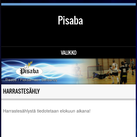
Pisaba
VALIKKO
Siirry sisältöön
HARRASTESÄHLY
Harrastesählystä tiedotetaan elokuun aikana!