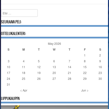
Etsi
SEURAAVA PELI:
OTTELUKALENTERI:
May 2026
S
M
T
W
T
F
S
1
2
3
4
5
6
7
8
9
10
11
12
13
14
15
16
17
18
19
20
21
22
23
24
25
26
27
28
29
30
31
< Apr
Jun >
LIPPUKAUPPA