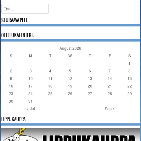
Etsi
SEURAAVA PELI:
OTTELUKALENTERI:
August 2026
S
M
T
W
T
F
S
1
2
3
4
5
6
7
8
9
10
11
12
13
14
15
16
17
18
19
20
21
22
23
24
25
26
27
28
29
30
31
< Jul
Sep >
LIPPUKAUPPA