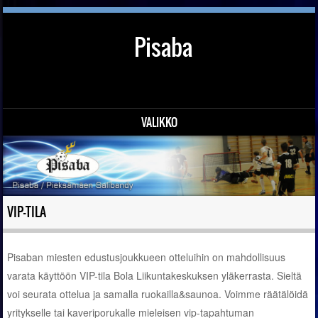
Pisaba
VALIKKO
Siirry sisältöön
VIP-TILA
Pisaban miesten edustusjoukkueen otteluihin on mahdollisuus
varata käyttöön VIP-tila Bola Liikuntakeskuksen yläkerrasta. Sieltä
voi seurata ottelua ja samalla ruokailla&saunoa. Voimme räätälöidä
yritykselle tai kaveriporukalle mieleisen vip-tapahtuman