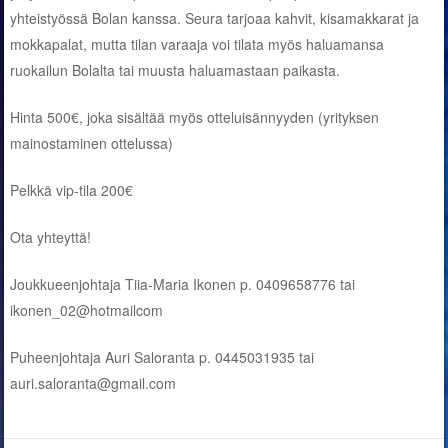
yhteistyössä Bolan kanssa. Seura tarjoaa kahvit, kisamakkarat ja
mokkapalat, mutta tilan varaaja voi tilata myös haluamansa
ruokailun Bolalta tai muusta haluamastaan paikasta.
Hinta 500€, joka sisältää myös otteluisännyyden (yrityksen
mainostaminen ottelussa)
Pelkkä vip-tila 200€
Ota yhteyttä!
Joukkueenjohtaja Tiia-Maria Ikonen p. 0409658776 tai
ikonen_02@hotmailcom
Puheenjohtaja Auri Saloranta p. 0445031935 tai
auri.saloranta@gmail.com