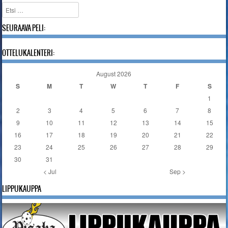
Etsi
SEURAAVA PELI:
OTTELUKALENTERI:
August 2026
S
M
T
W
T
F
S
1
2
3
4
5
6
7
8
9
10
11
12
13
14
15
16
17
18
19
20
21
22
23
24
25
26
27
28
29
30
31
< Jul
Sep >
LIPPUKAUPPA