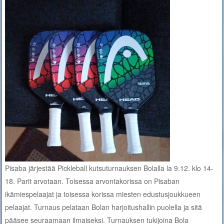
Pisaba järjestää Pickleball kutsuturnauksen Bolalla la 9.12. klo 14-
18. Parit arvotaan. Toisessa arvontakorissa on Pisaban
ikämiespelaajat ja toisessa korissa miesten edustusjoukkueen
pelaajat. Turnaus pelataan Bolan harjoitushallin puolella ja sitä
pääsee seuraamaan ilmaiseksi. Turnauksen tukijoina Bola