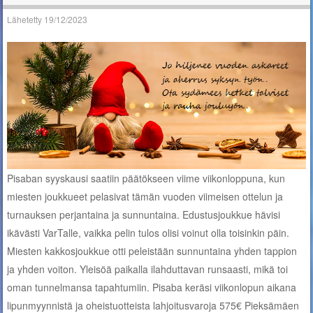
Lähetetty
19/12/2023
Pisaban syyskausi saatiin päätökseen viime viikonloppuna, kun
miesten joukkueet pelasivat tämän vuoden viimeisen ottelun ja
turnauksen perjantaina ja sunnuntaina. Edustusjoukkue hävisi
ikävästi VarTalle, vaikka pelin tulos olisi voinut olla toisinkin päin.
Miesten kakkosjoukkue otti peleistään sunnuntaina yhden tappion
ja yhden voiton. Yleisöä paikalla ilahduttavan runsaasti, mikä toi
oman tunnelmansa tapahtumiin. Pisaba keräsi viikonlopun aikana
lipunmyynnistä ja oheistuotteista lahjoitusvaroja 575€ Pieksämäen