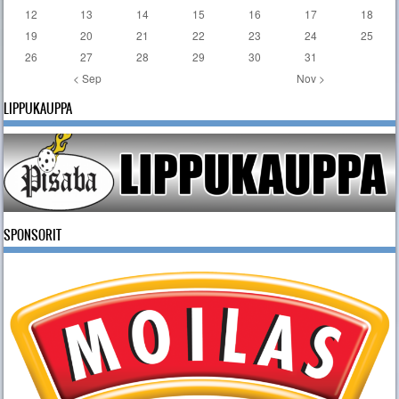
12
13
14
15
16
17
18
19
20
21
22
23
24
25
26
27
28
29
30
31
< Sep
Nov >
LIPPUKAUPPA
SPONSORIT