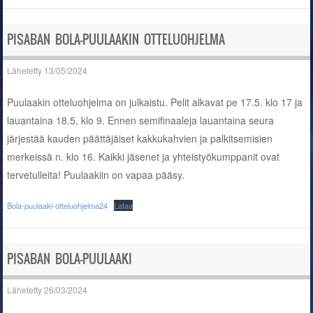
PISABAN BOLA-PUULAAKIN OTTELUOHJELMA
Lähetetty
13/05/2024
Puulaakin otteluohjelma on julkaistu. Pelit alkavat pe 17.5. klo 17 ja
lauantaina 18.5. klo 9. Ennen semifinaaleja lauantaina seura
järjestää kauden päättäjäiset kakkukahvien ja palkitsemisien
merkeissä n. klo 16. Kaikki jäsenet ja yhteistyökumppanit ovat
tervetulleita! Puulaakiin on vapaa pääsy.
Bola-puulaaki-otteluohjelma24
Lataa
PISABAN BOLA-PUULAAKI
Lähetetty
26/03/2024