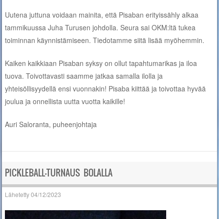
Uutena juttuna voidaan mainita, että Pisaban erityissähly alkaa
tammikuussa Juha Turusen johdolla. Seura sai OKM:ltä tukea
toiminnan käynnistämiseen. Tiedotamme siitä lisää myöhemmin.
Kaiken kaikkiaan Pisaban syksy on ollut tapahtumarikas ja iloa
tuova. Toivottavasti saamme jatkaa samalla ilolla ja
yhteisöllisyydellä ensi vuonnakin! Pisaba kiittää ja toivottaa hyvää
joulua ja onnellista uutta vuotta kaikille!
Auri Saloranta, puheenjohtaja
PICKLEBALL-TURNAUS BOLALLA
Lähetetty
04/12/2023