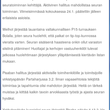
seuratoiminnan kehittäjiä. Aktiivinen hallitus mahdollistaa seuran
toiminnan. Viimeisimmässä kokouksessa 24.1. päätettiin jälleen
erilaisista asioista.
Welhot järjestää lauantaina valtakunnallisen P15-turnauksen
Bolalla, joten seura huolehtii, että paikat on tip-top-kunnossa
vieraita varten. Seuran sisäisenä haasteena onkin ollut varaston
siistinä pitäminen! Huoltajat ja kerhojen vastuuhenkilöt tulevat
jatkossa huolehtimaan järjestyksen ylläpitämisestä kiertävän listan
mukaan.
Pisaban hallitus järjestää aktiivisille toimihenkilöille ja toimitsijoille
virkistyspäivän Partaharjussa 3.2. Ilman vapaaehtoisia tekijöitä
toimintaa ja tapahtumia olisi mahdoton järjestää. Heitä on tärkeä
muistaa ja kiittää kaikin tavoin arvokkaasta työstä ja ajasta seuran
hyväksi.
Ystävänpäivän kunniaksi seura järjestää Pisaba-päivän ti 13.2. klo