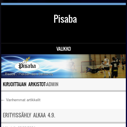
Pisaba
VALIKKO
Siirry sisältöön
KIRJOITTAJAN ARKISTOT:
ADMIN
←
Vanhemmat artikkelit
Artikkelien selaus
ERITYISSÄHLY ALKAA 4.9.