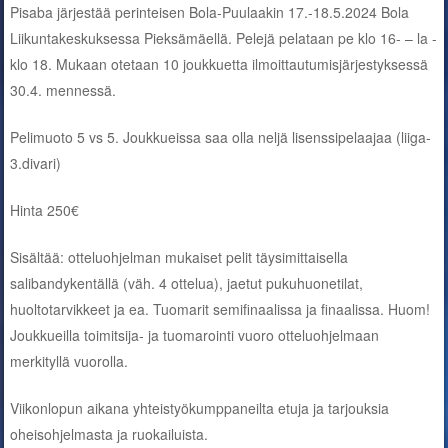
Pisaba järjestää perinteisen Bola-Puulaakin 17.-18.5.2024 Bola
Liikuntakeskuksessa Pieksämäellä. Pelejä pelataan pe klo 16- – la -
klo 18. Mukaan otetaan 10 joukkuetta ilmoittautumisjärjestyksessä
30.4. mennessä.
Pelimuoto 5 vs 5. Joukkueissa saa olla neljä lisenssipelaajaa (liiga-
3.divari)
Hinta 250€
Sisältää: otteluohjelman mukaiset pelit täysimittaisella
salibandykentällä (väh. 4 ottelua), jaetut pukuhuonetilat,
huoltotarvikkeet ja ea. Tuomarit semifinaalissa ja finaalissa. Huom!
Joukkueilla toimitsija- ja tuomarointi vuoro otteluohjelmaan
merkityllä vuorolla.
Viikonlopun aikana yhteistyökumppaneilta etuja ja tarjouksia
oheisohjelmasta ja ruokailuista.