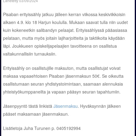
Lähetetty
03/09/2024
Pisaban erityissähly jatkuu jälleen kerran viikossa keskiviikkoisin
alkaen 4.9. klo 18 Harjun koululla. Mukaan saavat tulla niin uudet
kuin kokeneetkin salibandyn pelaajat. Erityissählyssä pääasiassa
pelataan, mutta myös joitain lajiharjoitteita ja taktiikoita käydään
läpi. Joukkueen opiskelijapelaajien tavoitteena on osallistua
valtakunnallisiin turnauksiin.
Erityissähly on osallistujille maksuton, mutta osallistujat voivat
maksaa vapaaehtoisen Pisaban jäsenmaksun 50€. Se oikeutta
osallistumaan seuran yhdistystoimintaan, saamaan alennuksia
yhteistyökumppaneilta ja vapaan pääsyn seuran tapahtumiin.
Jäsenpyyntö tästä linkistä
Jäsenmaksu
. Hyväksynnän jälkeen
pääset maksamaan jäsenmaksun.
Lisätietoja Juha Turunen p. 0405192994