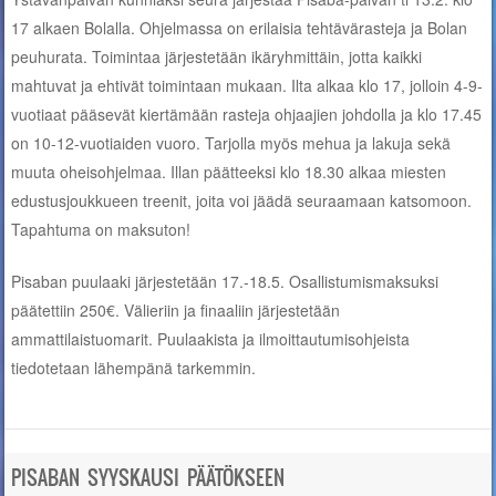
17 alkaen Bolalla. Ohjelmassa on erilaisia tehtävärasteja ja Bolan
peuhurata. Toimintaa järjestetään ikäryhmittäin, jotta kaikki
mahtuvat ja ehtivät toimintaan mukaan. Ilta alkaa klo 17, jolloin 4-9-
vuotiaat pääsevät kiertämään rasteja ohjaajien johdolla ja klo 17.45
on 10-12-vuotiaiden vuoro. Tarjolla myös mehua ja lakuja sekä
muuta oheisohjelmaa. Illan päätteeksi klo 18.30 alkaa miesten
edustusjoukkueen treenit, joita voi jäädä seuraamaan katsomoon.
Tapahtuma on maksuton!
Pisaban puulaaki järjestetään 17.-18.5. Osallistumismaksuksi
päätettiin 250€. Välieriin ja finaaliin järjestetään
ammattilaistuomarit. Puulaakista ja ilmoittautumisohjeista
tiedotetaan lähempänä tarkemmin.
PISABAN SYYSKAUSI PÄÄTÖKSEEN