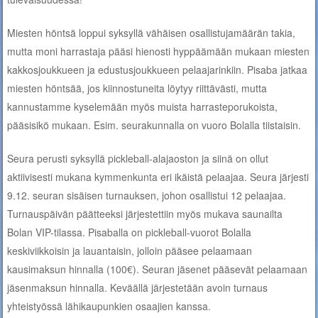
Miesten höntsä loppui syksyllä vähäisen osallistujamäärän takia,
mutta moni harrastaja pääsi hienosti hyppäämään mukaan miesten
kakkosjoukkueen ja edustusjoukkueen pelaajarinkiin. Pisaba jatkaa
miesten höntsää, jos kiinnostuneita löytyy riittävästi, mutta
kannustamme kyselemään myös muista harrasteporukoista,
pääsisikö mukaan. Esim. seurakunnalla on vuoro Bolalla tiistaisin.
Seura perusti syksyllä pickleball-alajaoston ja siinä on ollut
aktiivisesti mukana kymmenkunta eri ikäistä pelaajaa. Seura järjesti
9.12. seuran sisäisen turnauksen, johon osallistui 12 pelaajaa.
Turnauspäivän päätteeksi järjestettiin myös mukava saunailta
Bolan VIP-tilassa. Pisaballa on pickleball-vuorot Bolalla
keskiviikkoisin ja lauantaisin, jolloin pääsee pelaamaan
kausimaksun hinnalla (100€). Seuran jäsenet pääsevät pelaamaan
jäsenmaksun hinnalla. Keväällä järjestetään avoin turnaus
yhteistyössä lähikaupunkien osaajien kanssa.