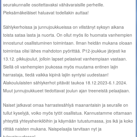
seurakunnalle osoitettavaksi vähävaraisille perheille.
Pieksämäkeläiset haluavat todellakin auttaa!
Sählykerhoissa ja junnujoukkueissa on vilistänyt syksyn aikana
toista sataa lasta ja nuorta. On ollut myös ilo huomata vanhempien
innostunut osallistuminen toimintaan. Ilman heidän mukana oloaan
toimintaa olisi lähes mahdoton pyörittää. P12-joukkue järjesti ke
13.12. pikkujoulut, jolloin lapset pelasivat vanhempiaan vastaan.
Siellä oli vanhempien joukossa myös muutama entinen lajin
harrastaja, tiedä vaikka kipinä lajiin syntyisi uudestaan!
Alakoululaisten sählykerhot pitävät taukoa 18.12.2023-6.1.2024.
Muut junnujoukkueet tiedottavat joulun ajan treeneistä pelaajiaan.
Naiset jatkavat omaa harrastesählyä maanantaisin ja seuralle on
tullut kyselyjä, voiko myös tytöt osallistua. Kannustamme ottamaan
yhteyttä yhteyshenkilöihin ja käymään tutustumassa, jos ikä ja koko
riittää naisten mukana. Naispelaajia tarvitaan nyt ja
tulevaisuudessa!